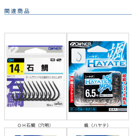
関連商品
ＯＨ石鯛（穴明）
颯（ハヤテ）