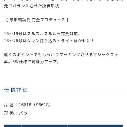
元でバランスさせた独自形状
【 与那嶺功氏 完全プロデュース 】
16～19号はスルスルスルルー完全対応。
18～26号はタマン打ち込み・ライト泳がせに！
遠くのポイントでもしっかりフッキングさせるマジックフッ
素。SW仕様で防錆力アップ。
仕様詳細
品 番：16618（96618）
形 態：バラ