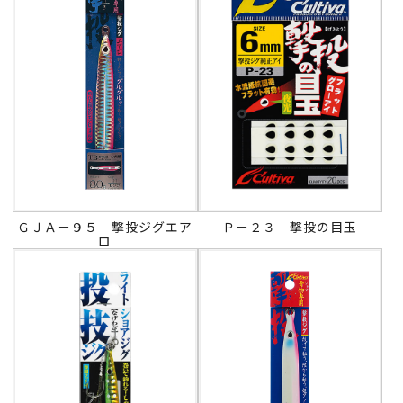
ＧＪＡ－９５ 撃投ジグエア
Ｐ－２３ 撃投の目玉
ロ