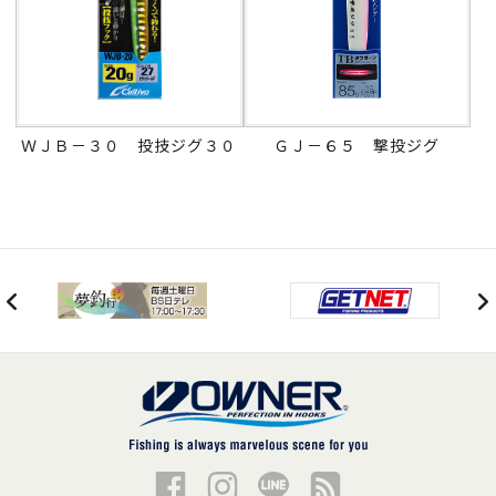
ＷＪＢ－３０ 投技ジグ３０
ＧＪ－６５ 撃投ジグ