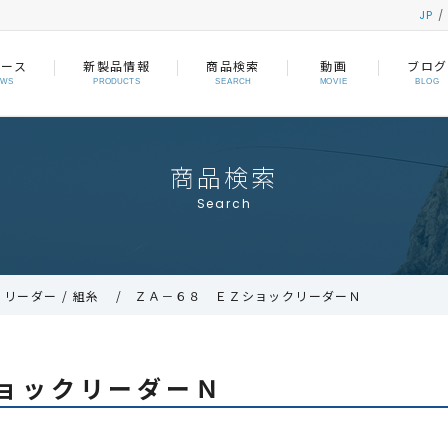
JP
ュース
新製品情報
商品検索
動画
ブログ
EWS
PRODUCTS
SEARCH
MOVIE
BLOG
商品検索
Search
 リーダー / 組糸
ＺＡ－６８ ＥＺショックリーダーＮ
ョックリーダーＮ