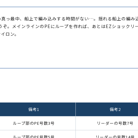
い真っ最中、船上で編み込みする時間がない…。揺れる船上の編み
うぞ。メインラインのPEにループを作れば、あとはEZショックリ
ナイロン。
備考1
備考2
ループ部のPE号数3号
リーダーの号数7号
ループ部のPE号数5号
リーダーの号数14号