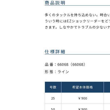
商品説明
多くのタックルを持ち込めない。時合
ういう時にはEZショックリーダーをど
きます。しなやかでトラブルの少ない
仕様詳細
品 番：66068（66068）
形 態：ライン
号数
希望本体価格
25
￥900
50
￥900