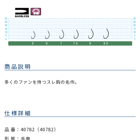
商品説明
多くのファンを持つスレ鈎の名作。
仕様詳細
品 番：40782（40782）
形 態：手巻