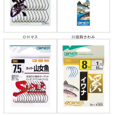
ＯＨマス
川虫鈎きわみ