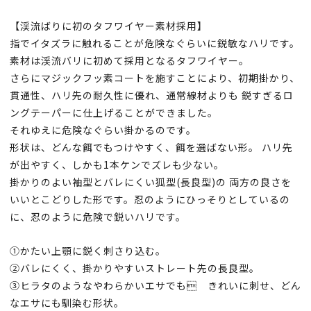
【渓流ばりに初のタフワイヤー素材採用】
指でイタズラに触れることが危険なぐらいに鋭敏なハリです。
素材は渓流バリに初めて採用となるタフワイヤー。
さらにマジックフッ素コートを施すことにより、初期掛かり、
貫通性、ハリ先の耐久性に優れ、通常線材よりも 鋭すぎるロ
ングテーパーに仕上げることができました。
それゆえに危険なぐらい掛かるのです。
形状は、どんな餌でもつけやすく、餌を選ばない形。 ハリ先
が出やすく、しかも1本ケンでズレも少ない。
掛かりのよい袖型とバレにくい狐型(長良型)の 両方の良さを
いいとこどりした形です。忍のようにひっそりとしているの
に、忍のように危険で鋭いハリです。
①
かたい上顎に鋭く刺さり込む。
②
バレにくく、掛かりやすいストレート先の長良型。
③
ヒラタのようなやわらかいエサでも きれいに刺せ、どん
なエサにも馴染む形状。