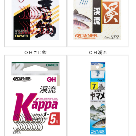
ＯＨきじ鈎
ＯＨ渓流