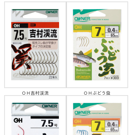
ＯＨ吉村渓流
ＯＨぶどう虫