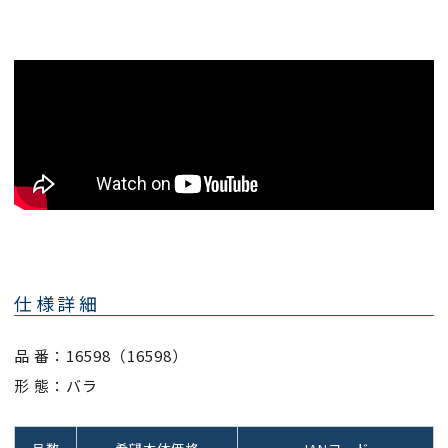
仕様詳細
品 番：16598（16598）
形 態：バラ