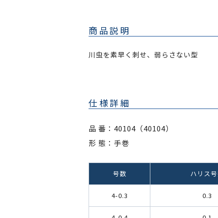
商品説明
川虫を素早く刺せ、弱らさない型
仕様詳細
品 番：40104（40104）
形 態：手巻
号数
ハリス号
4-0.3
0.3
4-0.4
0.1