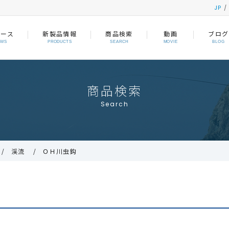
JP
ュース
新製品情報
商品検索
動画
ブログ
EWS
PRODUCTS
SEARCH
MOVIE
BLOG
商品検索
Search
渓流
ＯＨ川虫鈎