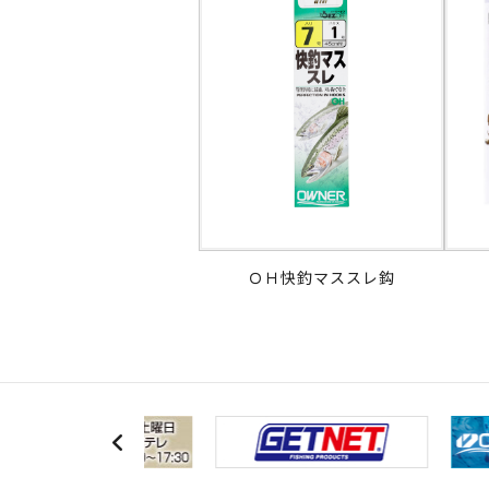
ＯＨ快釣マススレ鈎