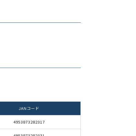
JANコード
4953873282317
4953873282331