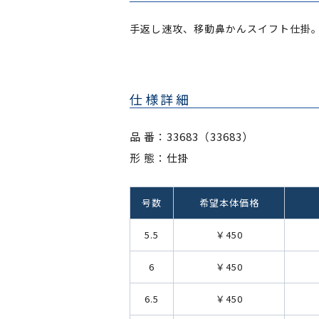
手返し速攻、移動鼻かんスイフト仕掛
仕様詳細
品 番：33683（33683）
形 態：仕掛
号数
希望本体価格
5.5
￥450
6
￥450
6.5
￥450