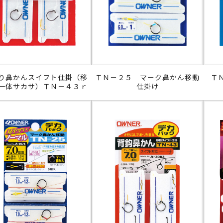
り鼻かんスイフト仕掛（移
ＴＮ－２５ マーク鼻かん移動
Ｔ
一体サカサ）ＴＮ－４３ｒ
仕掛け