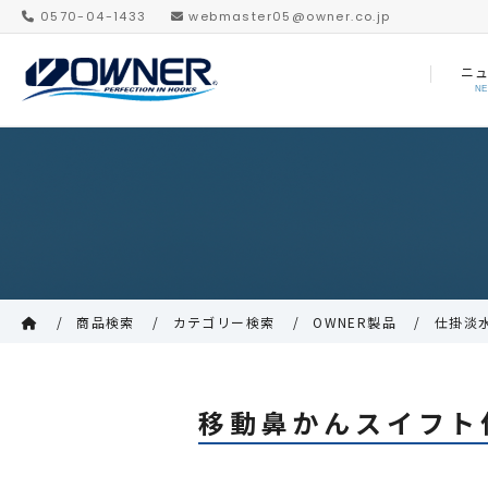
0570-04-1433
webmaster05@owner.co.jp
ニ
N
商品検索
カテゴリー検索
OWNER製品
仕掛淡
移動鼻かんスイフト