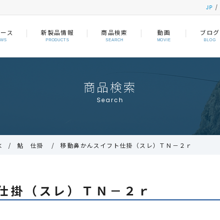
JP
ュース
新製品情報
商品検索
動画
ブログ
EWS
PRODUCTS
SEARCH
MOVIE
BLOG
商品検索
Search
水
鮎 仕掛
移動鼻かんスイフト仕掛（スレ）ＴＮ－２ｒ
仕掛（スレ）ＴＮ－２ｒ