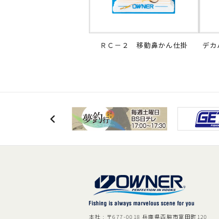
ＲＣ－２ 移動鼻かん仕掛
デカ
本社 : 〒677-0018 兵庫県西脇市富田町120