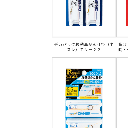
デカパック移動鼻かん仕掛（半
背ば
スレ）ＴＮ－２２
動・