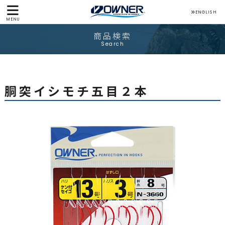
ENGLISH
MENU
商品検索
Search
胴突イシモチ五目２本