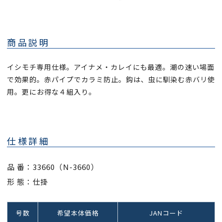
商品説明
イシモチ専用仕様。アイナメ・カレイにも最適。潮の速い場面
で効果的。赤パイプでカラミ防止。鈎は、虫に馴染む赤バリ使
用。更にお得な４組入り。
仕様詳細
品 番：33660（N-3660）
形 態：仕掛
号数
希望本体価格
JANコード