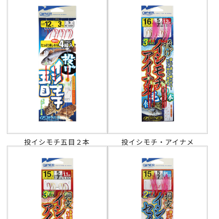
投イシモチ五目２本
投イシモチ・アイナメ