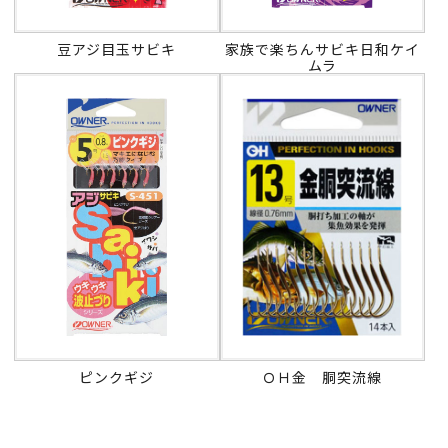
豆アジ目玉サビキ
家族で楽ちんサビキ日和ケイ
ムラ
ピンクギジ
ＯＨ金 胴突流線