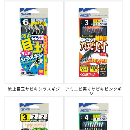
波止目玉サビキシラスギジ
アミエビ実寸サビキピンクギ
ジ