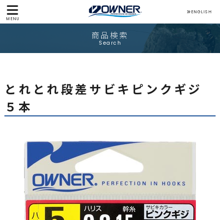
ENGLISH
MENU
商品検索
Search
とれとれ段差サビキピンクギジ
５本