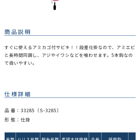
商品説明
すぐに使えるアミカゴ付サビキ！！段差仕掛なので、アミエビ
と長時間同調し、アジやイワシなどを喰わせます。5本鈎なの
で扱いやすい。
仕様詳細
品 番：33285（S-3285）
形 態：仕掛
号数
ハリス号数
幹糸号数
希望本体価格
全長
使用鈎
J