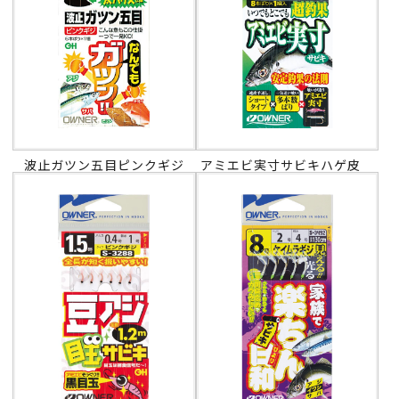
波止ガツン五目ピンクギジ
アミエビ実寸サビキハゲ皮