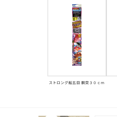
ストロング船五目 胴突３０ｃｍ