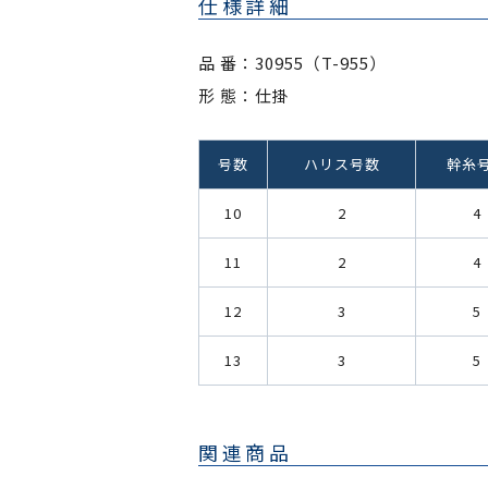
仕様詳細
品 番：30955（T-955）
形 態：仕掛
号数
ハリス号数
幹糸
10
2
4
11
2
4
12
3
5
13
3
5
関連商品