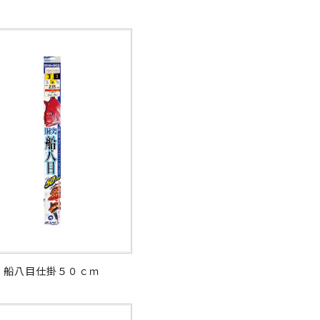
船八目仕掛５０ｃｍ