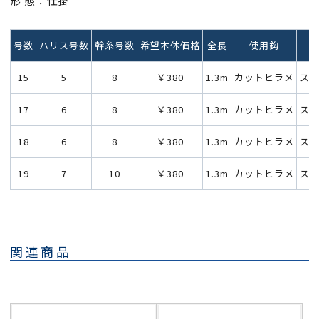
形 態：仕掛
号数
ハリス号数
幹糸号数
希望本体価格
全長
使用鈎
備
15
5
8
￥380
1.3m
カットヒラメ
ステ
17
6
8
￥380
1.3m
カットヒラメ
ステ
18
6
8
￥380
1.3m
カットヒラメ
ステ
19
7
10
￥380
1.3m
カットヒラメ
ステ
関連商品