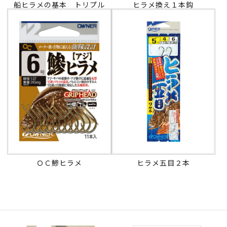
船ヒラメの基本 トリプル
ヒラメ換え１本鈎
ＯＣ鯵ヒラメ
ヒラメ五目２本