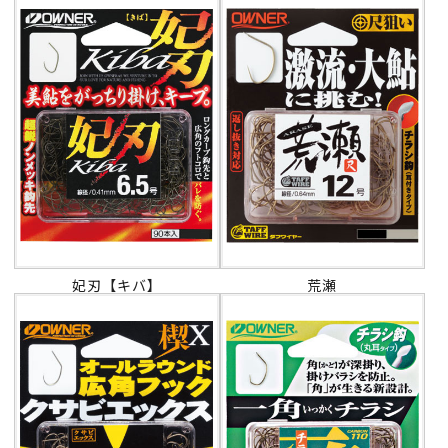
妃刃【キバ】
荒瀬