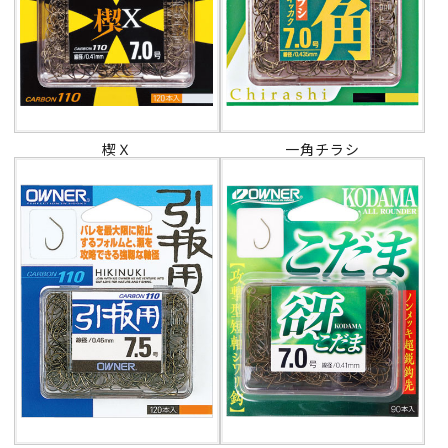
楔Ｘ
一角チラシ