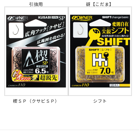
引抜用
谺【こだま】
楔ＳＰ（クサビＳＰ）
シフト