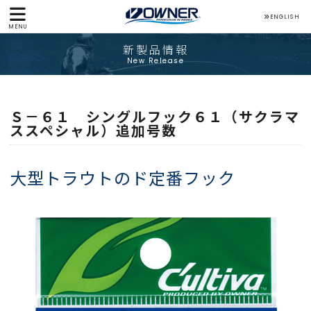
ENGLISH
MENU
新製品情報
New Release
Ｓ－６１ シングルフック６１（サクラマ
ススペシャル）追加号数
大型トラウトのド定番フック