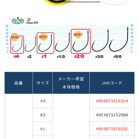
メーカー希望
品番
サイズ
JANコード
本体価格
#4
4953873318214
#2
4953873152986
#1
4953873318221