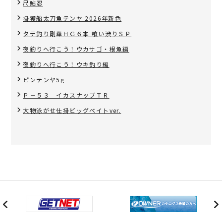
尺鮎忍
掛獲船太刀魚テンヤ 2026年新色
タテ釣り剛華ＨＧ６本 喰い渋りＳＰ
夜釣りへ行こう！ウカサゴ・根魚編
夜釣りへ行こう！ウキ釣り編
ピンテンヤ5g
Ｐ－５３ イカスナップＴＲ
大物泳がせ仕掛ビッグベイトver.