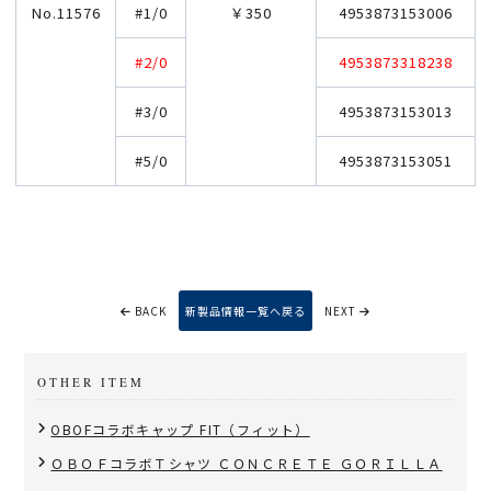
No.11576
#1/0
￥350
4953873153006
#2/0
4953873318238
#3/0
4953873153013
#5/0
4953873153051
BACK
新製品情報一覧へ戻る
NEXT
OTHER ITEM
OBOFコラボキャップ FIT（フィット）
ＯＢＯＦコラボＴシャツ ＣＯＮＣＲＥＴＥ ＧＯＲＩＬＬＡ