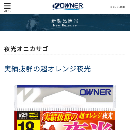
ENGLISH
MENU
新製品情報
New Release
夜光オニカサゴ
実績抜群の超オレンジ夜光