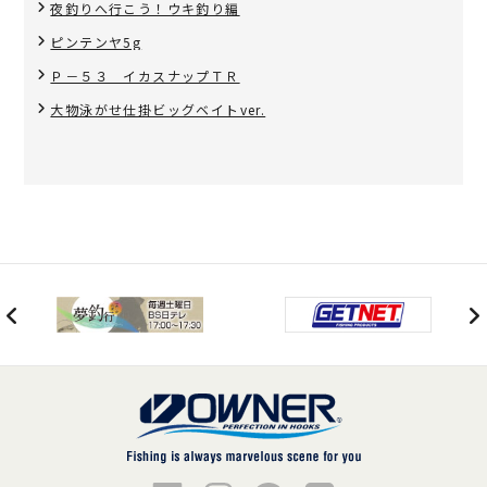
夜釣りへ行こう！ウキ釣り編
ピンテンヤ5g
Ｐ－５３ イカスナップＴＲ
大物泳がせ仕掛ビッグベイトver.