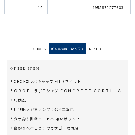
19
4953873277603
BACK
新製品情報一覧へ戻る
NEXT
OTHER ITEM
OBOFコラボキャップ FIT（フィット）
ＯＢＯＦコラボＴシャツ ＣＯＮＣＲＥＴＥ ＧＯＲＩＬＬＡ
尺鮎忍
掛獲船太刀魚テンヤ 2026年新色
タテ釣り剛華ＨＧ６本 喰い渋りＳＰ
夜釣りへ行こう！ウカサゴ・根魚編