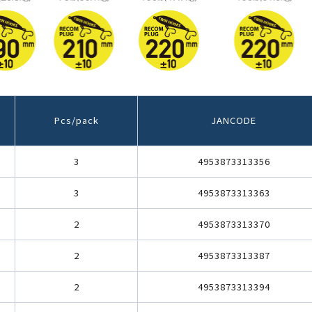
Pcs/pack
JANCODE
3
4953873313356
3
4953873313363
2
4953873313370
2
4953873313387
2
4953873313394