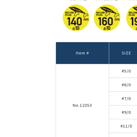
Item #
SIZE
#5/0
#6/0
#7/0
No.12353
#9/0
#11/0