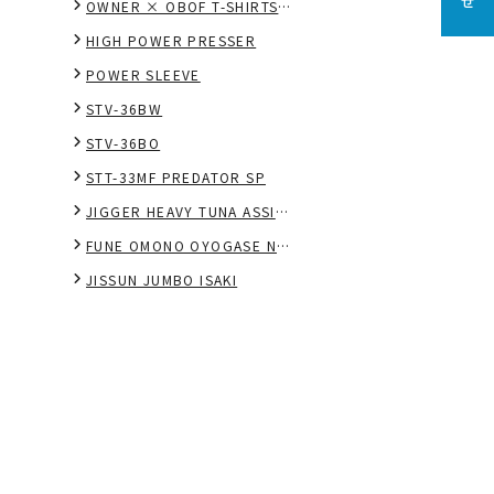
OWNER × OBOF T-SHIRTS "GORIART"
HIGH POWER PRESSER
POWER SLEEVE
STV-36BW
STV-36BO
STT-33MF PREDATOR SP
JIGGER HEAVY TUNA ASSIST
FUNE OMONO OYOGASE NOMASE TRIPLE
JISSUN JUMBO ISAKI