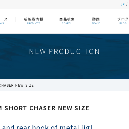
JP
ュース
新製品情報
商品検索
動画
ブログ
EWS
PRODUCTS
SEARCH
MOVIE
BLOG
NEW PRODUCTION
CHASER NEW SIZE
M SHORT CHASER NEW SIZE
and rear hook of metal jig!