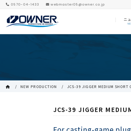
0570-04-1433
webmaster05@owner.co.jp
ニ
N
NEW PRODUCTION
JCS-39 JIGGER MEDIUM SHORT 
JCS-39 JIGGER MEDIU
For casting-game plug 