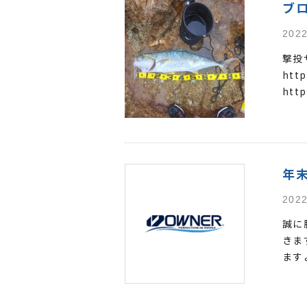
ブ
2022
撃投
http
http
年
2022
誠に
きま
ます