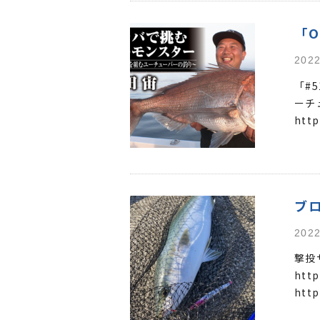
「O
2022
「#
ーチ
http
ブ
2022
撃投
http
htt
BLO