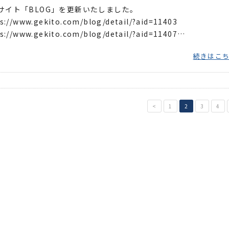
サイト「BLOG」を更新いたしました。
s://www.gekito.com/blog/detail/?aid=11403
s://www.gekito.com/blog/detail/?aid=11407
s://www.gekito.com/blog/detail/?aid=11409 ...
続きはこ
<
1
2
3
4