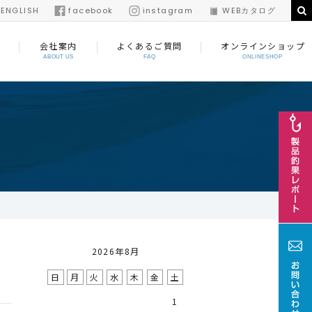
/
ENGLISH
facebook
instagram
WEBカタログ
会社案内
よくあるご質問
オンラインショップ
ABOUT US
FAQ
ONLINESHOP
2026年8月
日
月
火
水
木
金
土
1