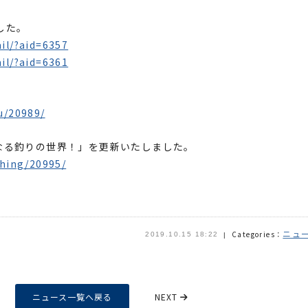
した。
il/?aid=6357
il/?aid=6361
u/20989/
の爽快なる釣りの世界！」を更新いたしました。
shing/20995/
ニュ
Categories：
2019.10.15 18:22
ニュース一覧へ戻る
NEXT