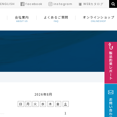
/
ENGLISH
facebook
instagram
WEBカタログ
会社案内
よくあるご質問
オンラインショップ
ABOUT US
FAQ
ONLINESHOP
2026年8月
日
月
火
水
木
金
土
1