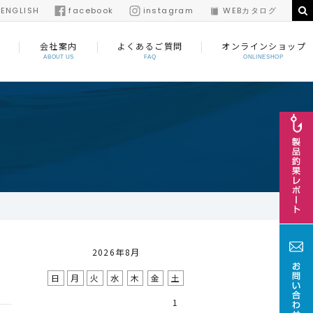
/
ENGLISH
facebook
instagram
WEBカタログ
会社案内
よくあるご質問
オンラインショップ
ABOUT US
FAQ
ONLINESHOP
2026年8月
日
月
火
水
木
金
土
1