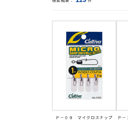
検索結果：
件
Ｐ－０９ マイクロスナップ
Ｐ－