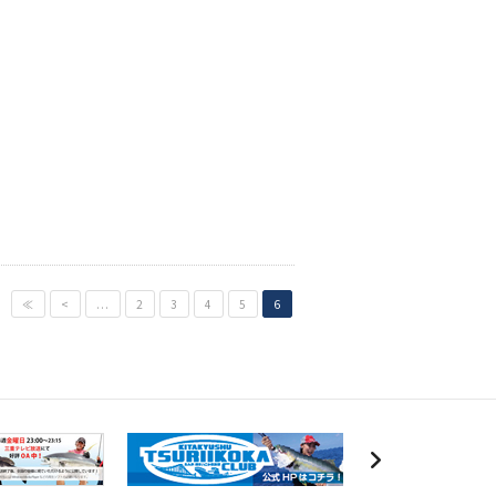
≪
<
...
2
3
4
5
6