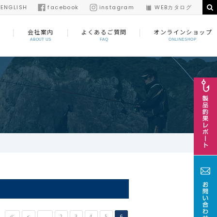
/
ENGLISH
facebook
instagram
WEBカタログ
会社案内
よくあるご質問
オンラインショップ
ABOUT US
FAQ
ONLINESHOP
≪
<
...
2
3
4
5
6